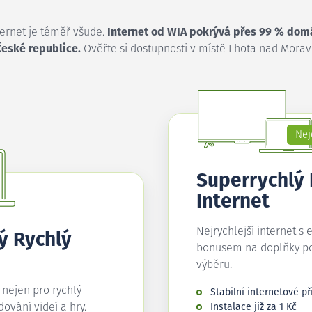
ternet je téměř všude.
Internet od WIA pokrývá přes 99 % dom
České republice.
Ověřte si dostupnosti v místě Lhota nad Morav
Nej
Superrychlý
Internet
Nejrychlejší internet s 
ý Rychlý
bonusem na doplňky p
výběru.
í nejen pro rychlý
Stabilní internetové př
edování videí a hry.
Instalace již za 1 Kč