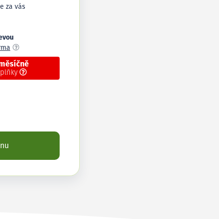
e za vás
levou
arma
 měsíčně
oplňky
enu