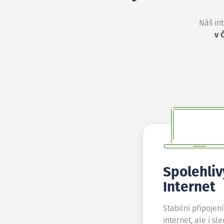
Náš in
v 
Spolehliv
Internet
Stabilní připojen
internet, ale i sl