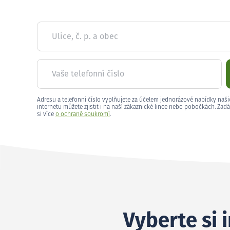
Ulice, č. p. a obec
Vaše telefonní číslo
Adresu a telefonní číslo vyplňujete za účelem jednorázové nabídky naši
internetu můžete zjistit i na naší zákaznické lince nebo pobočkách. Zadá
si více
o ochraně soukromí
.
Vyberte si 