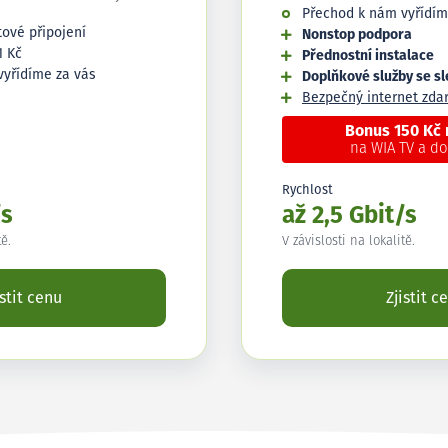
Přechod k nám vyřídím
tové připojení
Nonstop podpora
1 Kč
Přednostní instalace
vyřídíme za vás
Doplňkové služby se s
Bezpečný internet zd
Bonus 150 Kč
na WIA TV a d
Rychlost
/s
až 2,5 Gbit/s
tě.
V závislosti na lokalitě.
istit cenu
Zjistit c