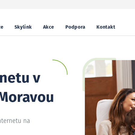
ze
Skylink
Akce
Podpora
Kontakt
netu v
 Moravou
nternetu na