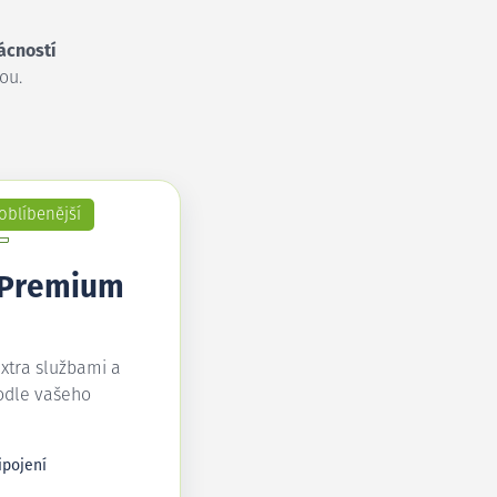
ácností
ou.
oblíbenější
 Premium
extra službami a
odle vašeho
ipojení