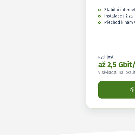
Stabilní interne
Instalace již za 
Přechod k nám 
Rychlost
až 2,5 Gbit
V závislosti na lokali
Zj