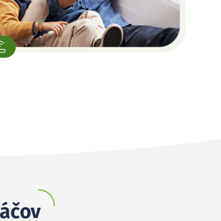
báčov