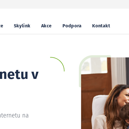
ze
Skylink
Akce
Podpora
Kontakt
netu v
nternetu na