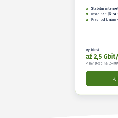
Stabilní interne
Instalace již za 
Přechod k nám 
Rychlost
až 2,5 Gbit
V závislosti na lokali
Zj