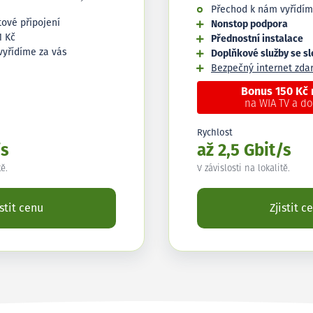
Přechod k nám vyřídím
tové připojení
Nonstop podpora
1 Kč
Přednostní instalace
vyřídíme za vás
Doplňkové služby se s
Bezpečný internet zd
Bonus 150 Kč
na WIA TV a d
Rychlost
/s
až 2,5 Gbit/s
tě.
V závislosti na lokalitě.
istit cenu
Zjistit c