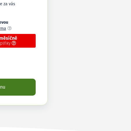
e za vás
levou
arma
 měsíčně
oplňky
enu