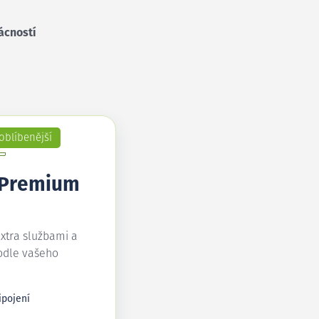
ácností
oblíbenější
 Premium
extra službami a
odle vašeho
ipojení