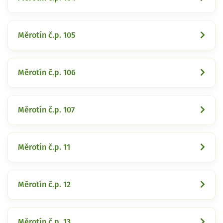
Měrotín č.p. 105
Měrotín č.p. 106
Měrotín č.p. 107
Měrotín č.p. 11
Měrotín č.p. 12
Měrotín č.p. 13