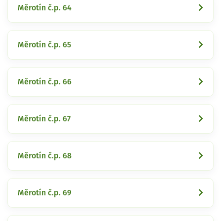
Měrotín č.p. 64
Měrotín č.p. 65
Měrotín č.p. 66
Měrotín č.p. 67
Měrotín č.p. 68
Měrotín č.p. 69