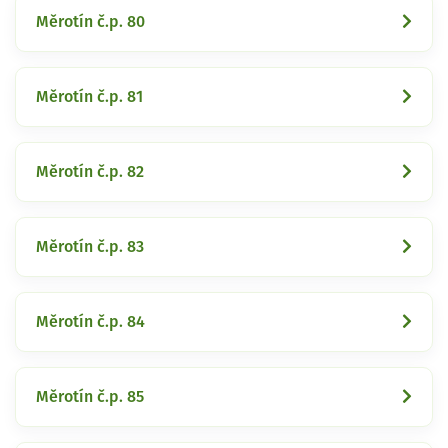
Měrotín č.p. 80
Měrotín č.p. 81
Měrotín č.p. 82
Měrotín č.p. 83
Měrotín č.p. 84
Měrotín č.p. 85