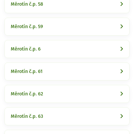
Měrotín č.p. 58
Měrotín č.p. 59
Měrotín č.p. 6
Měrotín č.p. 61
Měrotín č.p. 62
Měrotín č.p. 63