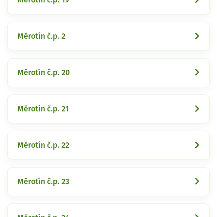
Měrotín č.p. 2
Měrotín č.p. 20
Měrotín č.p. 21
Měrotín č.p. 22
Měrotín č.p. 23