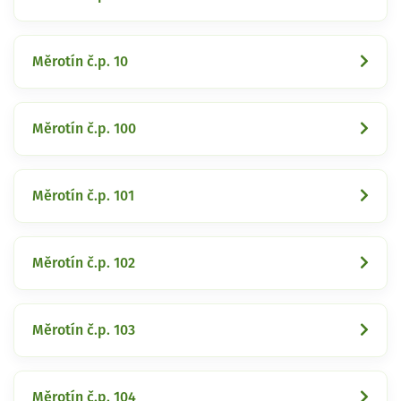
Měrotín č.p. 10
Měrotín č.p. 100
Měrotín č.p. 101
Měrotín č.p. 102
Měrotín č.p. 103
Měrotín č.p. 104