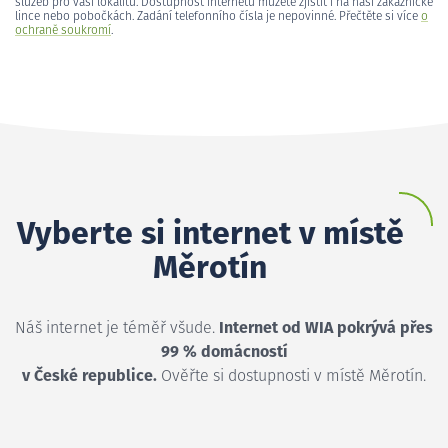
služeb pro vaši lokalitu. Dostupnost internetu můžete zjistit i na naší zákaznické
lince nebo pobočkách. Zadání telefonního čísla je nepovinné. Přečtěte si více
o
ochraně soukromí
.
Vyberte si internet v místě
Měrotín
Náš internet je téměř všude.
Internet od WIA pokrývá přes
99 % domácností
v České republice.
Ověřte si dostupnosti v místě Měrotín.