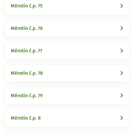
Měrotín č.p. 75
Měrotín č.p. 76
Měrotín č.p. 77
Měrotín č.p. 78
Měrotín č.p. 79
Měrotín č.p. 8