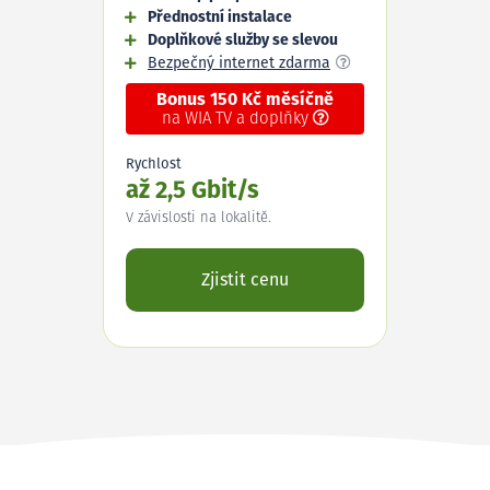
Přednostní instalace
Doplňkové služby se slevou
Bezpečný internet zdarma
Bonus 150 Kč měsíčně
na WIA TV a doplňky
Rychlost
až 2,5 Gbit/s
V závislosti na lokalitě.
Zjistit cenu