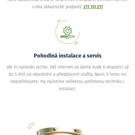
Linka zákaznické podpory:
211 151 211
Pohodlná instalace a servis
Jde to opravdu rychle. Váš internet na doma bude k dispozici už
do 5 dnů od objednání a předplacení služby. Navíc k tomu nic
nepotřebujete, my zajistíme veškerou potřebnou techniku i
instalaci.