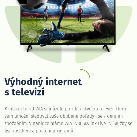
Výhodný internet
s televizí
K internetu od WIA si můžete pořídit i skvělou televizi, která
vám umožní sledovat vaše oblíbené pořady i se 7 denním
zpožděním. V nabídce máme WIA TV a Skylink Live TV. Služby se
liší obsahem a počtem programů.