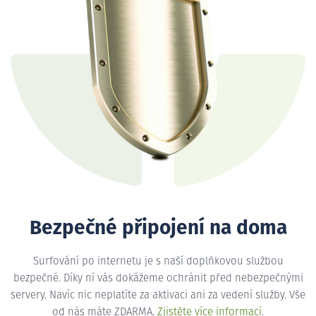
Bezpečné připojení na doma
Surfování po internetu je s naší doplňkovou službou
bezpečné. Díky ní vás dokážeme ochránit před nebezpečnými
servery. Navíc nic neplatíte za aktivaci ani za vedení služby. Vše
od nás máte ZDARMA.
Zjistěte více informací
.