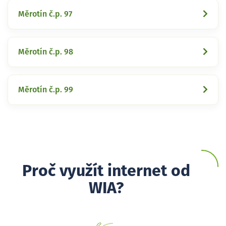
Měrotín č.p. 97
Měrotín č.p. 98
Měrotín č.p. 99
Proč využít internet od
WIA?