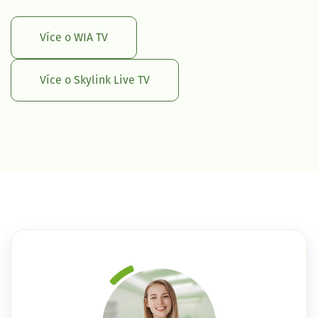
Více o WIA TV
Více o Skylink Live TV