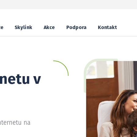
ze
Skylink
Akce
Podpora
Kontakt
netu v
nternetu na