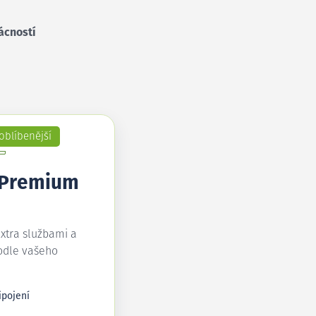
ácností
oblíbenější
 Premium
extra službami a
odle vašeho
ipojení