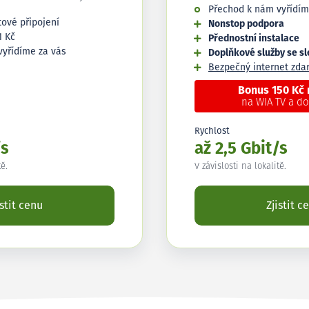
Přechod k nám vyřídím
tové připojení
Nonstop podpora
1 Kč
Přednostní instalace
vyřídíme za vás
Doplňkové služby se s
Bezpečný internet zd
Bonus 150 Kč
na WIA TV a d
Rychlost
/s
až 2,5 Gbit/s
tě.
V závislosti na lokalitě.
istit cenu
Zjistit c