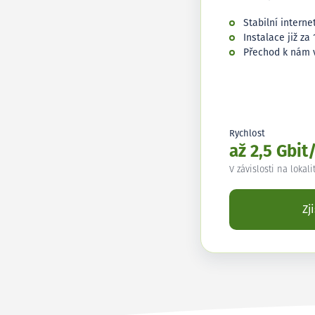
Stabilní interne
Instalace již za 
Přechod k nám 
Rychlost
až 2,5 Gbit
V závislosti na lokali
Zj