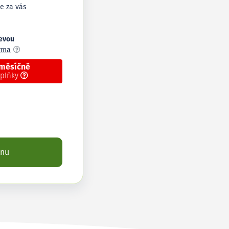
e za vás
levou
arma
 měsíčně
oplňky
enu