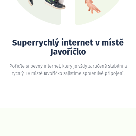
Superrychlý internet v místě
Javoříčko
Pořiďte si pevný internet, který je vždy zaručeně stabilní a
rychlý. I v místě Javoříčko zajistíme spolehlivé připojení.