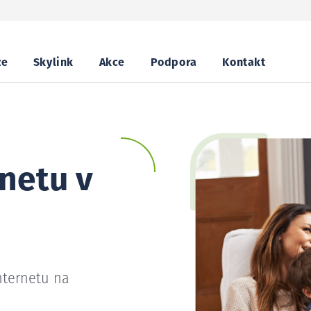
ze
Skylink
Akce
Podpora
Kontakt
netu v
nternetu na