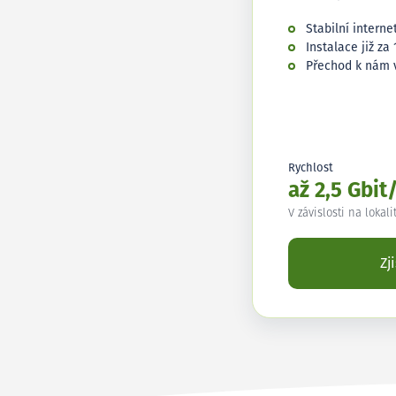
Stabilní interne
Instalace již za 
Přechod k nám 
Rychlost
až 2,5 Gbit
V závislosti na lokali
Zj