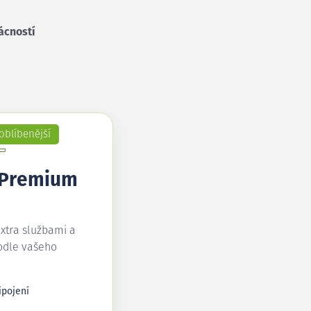
ácností
oblíbenější
 Premium
extra službami a
odle vašeho
ipojení