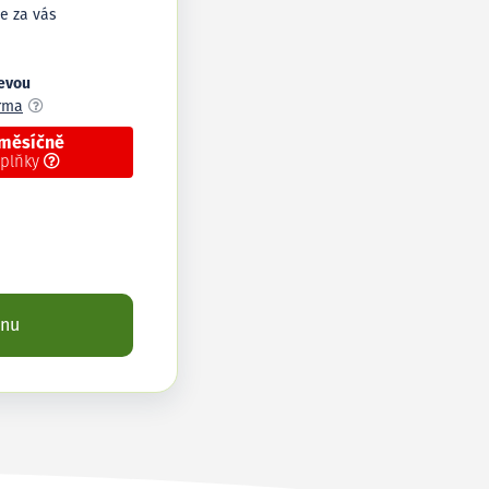
e za vás
levou
arma
 měsíčně
oplňky
enu