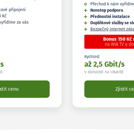
Přechod k nám vyřídím
tové připojení
Nonstop podpora
1 Kč
Přednostní instalace
vyřídíme za vás
Doplňkové služby se s
Bezpečný internet zd
Bonus 150 Kč
na WIA TV a d
Rychlost
/s
až 2,5 Gbit/s
tě.
V závislosti na lokalitě.
istit cenu
Zjistit c