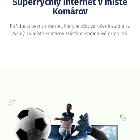
Superrychlý internet v místě
Komárov
Pořiďte si pevný internet, který je vždy zaručeně stabilní a
rychlý. I v místě Komárov zajistíme spolehlivé připojení.