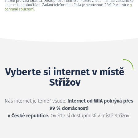
služeb pro vaši lokalitu. Dostupnost internetu můžete zjistit i na naší zákaznické
lince nebo pobočkách. Zadání telefonního čísla je nepovinné. Přečtěte si více
o
ochraně soukromí
.
Vyberte si internet v místě
Střížov
Náš internet je téměř všude.
Internet od WIA pokrývá přes
99 % domácností
v České republice.
Ověřte si dostupnosti v místě Střížov.