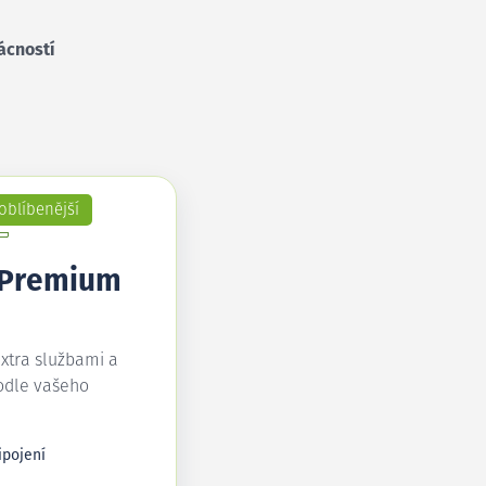
ácností
oblíbenější
 Premium
extra službami a
odle vašeho
ipojení