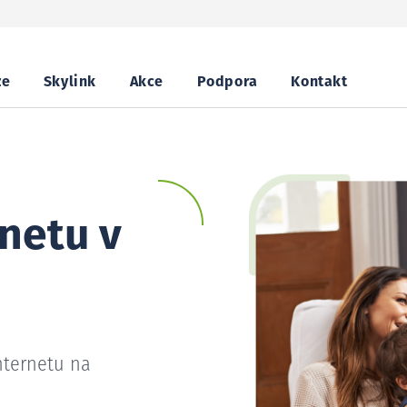
ze
Skylink
Akce
Podpora
Kontakt
netu v
nternetu na