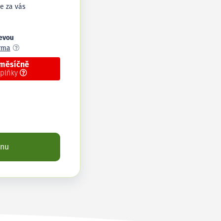
e za vás
levou
arma
 měsíčně
oplňky
enu