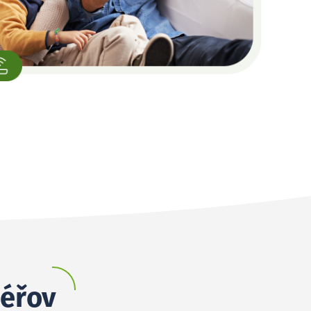
déřov