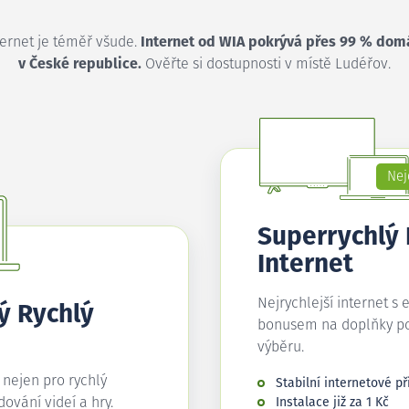
ternet je téměř všude.
Internet od WIA pokrývá přes 99 % dom
v České republice.
Ověřte si dostupnosti v místě Ludéřov.
Nej
Superrychlý
Internet
Nejrychlejší internet s 
ý Rychlý
bonusem na doplňky p
výběru.
í nejen pro rychlý
Stabilní internetové př
edování videí a hry.
Instalace již za 1 Kč