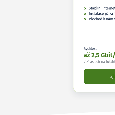
Stabilní interne
Instalace již za 
Přechod k nám 
Rychlost
až 2,5 Gbit
V závislosti na lokali
Zj