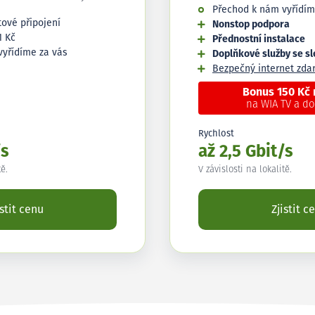
Přechod k nám vyřídím
tové připojení
Nonstop podpora
1 Kč
Přednostní instalace
vyřídíme za vás
Doplňkové služby se s
Bezpečný internet zd
Bonus 150 Kč
na WIA TV a d
Rychlost
/s
až 2,5 Gbit/s
tě.
V závislosti na lokalitě.
istit cenu
Zjistit c