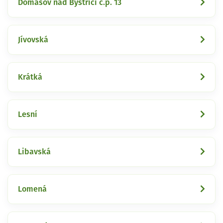
Domašov nad Bystřicí č.p. 13
Jívovská
Krátká
Lesní
Libavská
Lomená