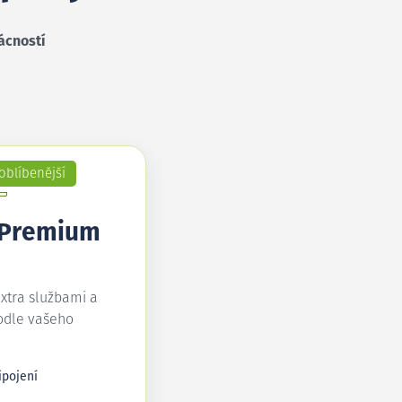
ácností
oblíbenější
 Premium
extra službami a
odle vašeho
ipojení