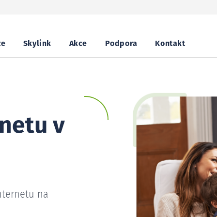
ze
Skylink
Akce
Podpora
Kontakt
netu v
nternetu na