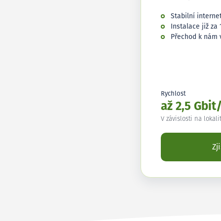
Stabilní interne
Instalace již za 
Přechod k nám 
Rychlost
až 2,5 Gbit
V závislosti na lokali
Zj