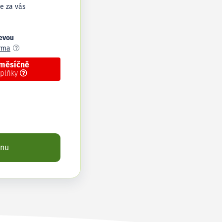
e za vás
levou
arma
 měsíčně
oplňky
enu