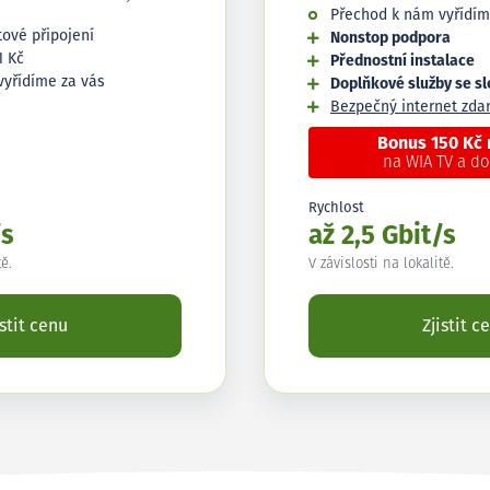
Přechod k nám vyřídím
tové připojení
Nonstop podpora
1 Kč
Přednostní instalace
vyřídíme za vás
Doplňkové služby se s
Bezpečný internet zd
Bonus 150 Kč
na WIA TV a d
Rychlost
/s
až 2,5 Gbit/s
tě.
V závislosti na lokalitě.
istit cenu
Zjistit c