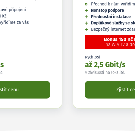
Přechod k nám vyřídím
tové připojení
Nonstop podpora
1 Kč
Přednostní instalace
vyřídíme za vás
Doplňkové služby se s
Bezpečný internet zd
Bonus 150 Kč
na WIA TV a d
Rychlost
/s
až 2,5 Gbit/s
tě.
V závislosti na lokalitě.
istit cenu
Zjistit c