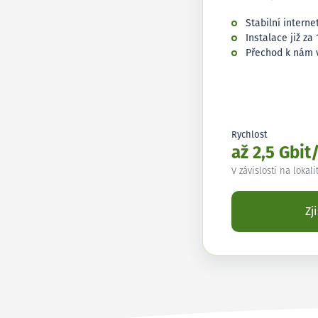
Stabilní interne
Instalace již za 
Přechod k nám 
Rychlost
až 2,5 Gbit
V závislosti na lokali
Zj