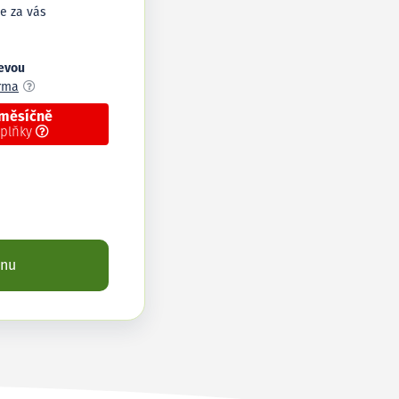
e za vás
levou
arma
 měsíčně
oplňky
enu