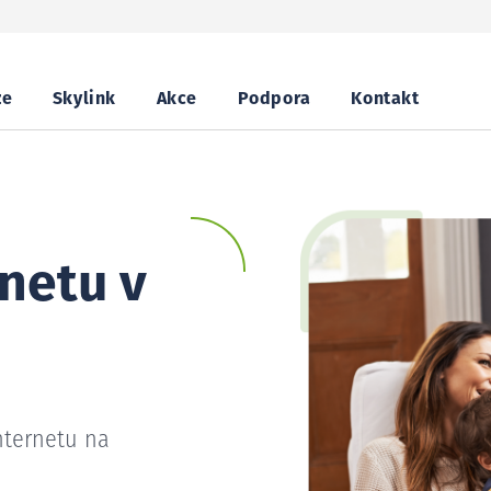
ze
Skylink
Akce
Podpora
Kontakt
netu v
nternetu na