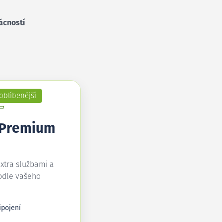
ácností
oblíbenější
 Premium
extra službami a
odle vašeho
ipojení