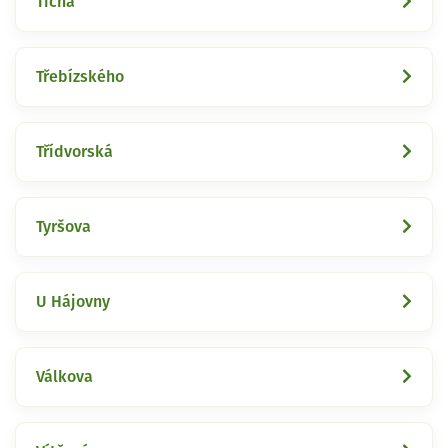
Tichá
Třebízského
Třídvorská
Tyršova
U Hájovny
Válkova