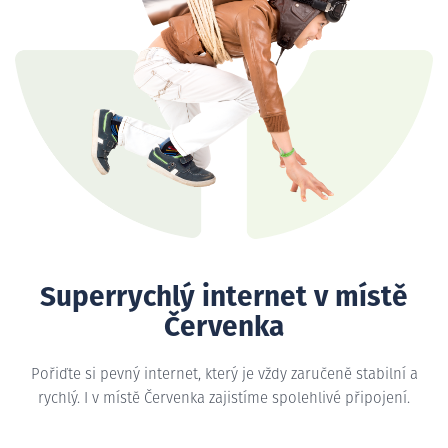
Superrychlý internet v místě
Červenka
Pořiďte si pevný internet, který je vždy zaručeně stabilní a
rychlý. I v místě Červenka zajistíme spolehlivé připojení.