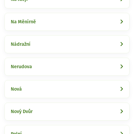
Na Měnírně
Nádražní
Nerudova
Nová
Nový Dvůr
Polní