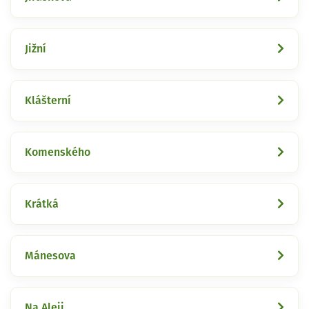
Jižní
Klášterní
Komenského
Krátká
Mánesova
Na Aleji