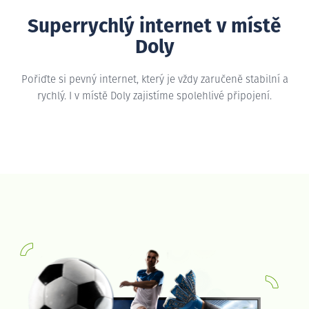
Superrychlý internet v místě
Doly
Pořiďte si pevný internet, který je vždy zaručeně stabilní a
rychlý. I v místě Doly zajistíme spolehlivé připojení.