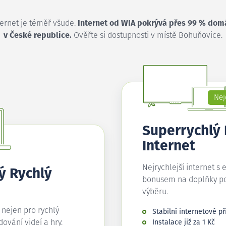
ternet je téměř všude.
Internet od WIA pokrývá přes 99 % dom
v České republice.
Ověřte si dostupnosti v místě Bohuňovice.
Nej
Superrychlý
Internet
Nejrychlejší internet s 
ý Rychlý
bonusem na doplňky p
výběru.
í nejen pro rychlý
Stabilní internetové př
edování videí a hry.
Instalace již za 1 Kč