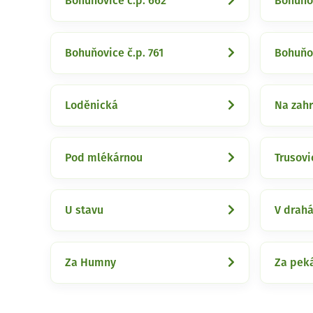
Bohuňovice č.p. 662
Bohuňov
Bohuňovice č.p. 761
Bohuňov
Loděnická
Na zah
Pod mlékárnou
Trusovi
U stavu
V drah
Za Humny
Za pek