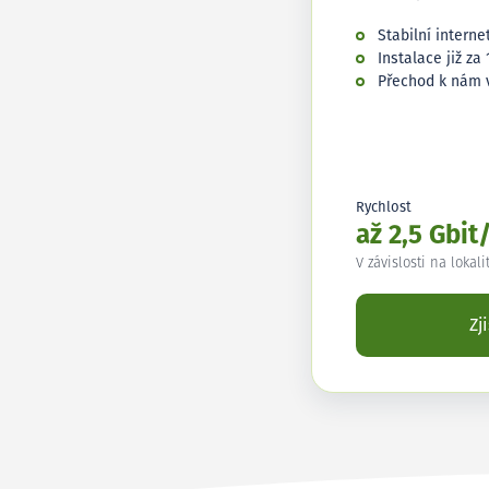
Stabilní interne
Instalace již za 
Přechod k nám 
Rychlost
až 2,5 Gbit
V závislosti na lokali
Zj