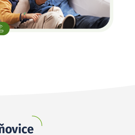
uňovice