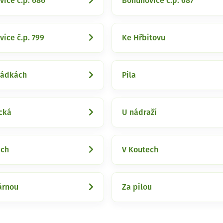
ice č.p. 686
Bohuňovice č.p. 687
ice č.p. 799
Ke Hřbitovu
rádkách
Pila
cká
U nádraží
ách
V Koutech
árnou
Za pilou