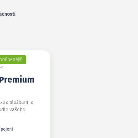
ácností
oblíbenější
 Premium
extra službami a
odle vašeho
ipojení