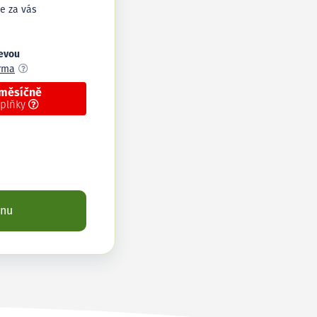
e za vás
levou
arma
 měsíčně
oplňky
enu