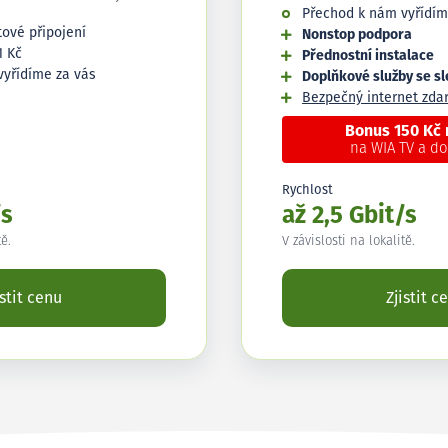
Přechod k nám vyřídím
tové připojení
Nonstop podpora
1 Kč
Přednostní instalace
vyřídíme za vás
Doplňkové služby se s
Bezpečný internet zd
Bonus 150 Kč
na WIA TV a d
Rychlost
/s
až 2,5 Gbit/s
tě.
V závislosti na lokalitě.
istit cenu
Zjistit c