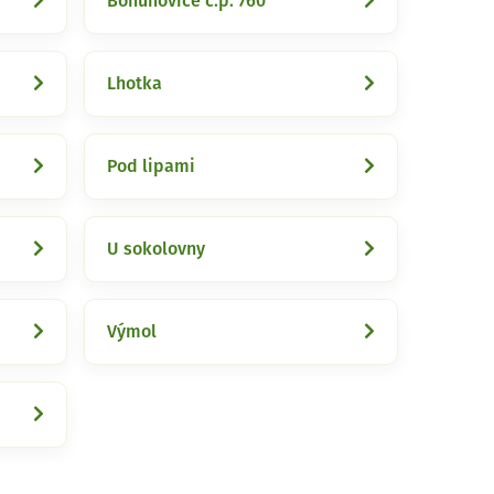
Bohuňovice č.p. 760
Lhotka
Pod lipami
U sokolovny
Výmol