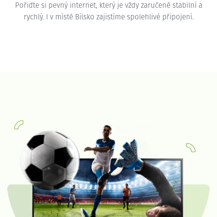
Pořiďte si pevný internet, který je vždy zaručeně stabilní a
rychlý. I v místě Bílsko zajistíme spolehlivé připojení.