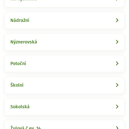
Nádražní
Nýznerovská
Potoční
Školní
Sokolská
Žulová č.ev. 14