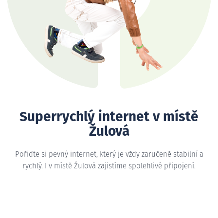
Superrychlý internet v místě
Žulová
Pořiďte si pevný internet, který je vždy zaručeně stabilní a
rychlý. I v místě Žulová zajistíme spolehlivé připojení.