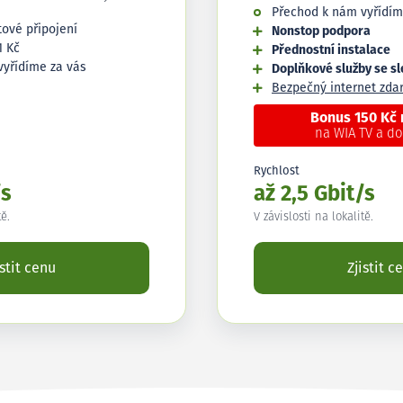
Přechod k nám vyřídím
tové připojení
Nonstop podpora
1 Kč
Přednostní instalace
vyřídíme za vás
Doplňkové služby se s
Bezpečný internet zd
Bonus 150 Kč
na WIA TV a d
Rychlost
/s
až 2,5 Gbit/s
tě.
V závislosti na lokalitě.
istit cenu
Zjistit c