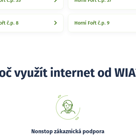
řt č.p. 35
Horní Fořt č.p. 37
řt č.p. 8
Horní Fořt č.p. 9
oč využít internet od WIA
Nonstop zákaznická podpora