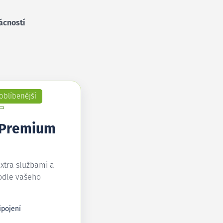
ácností
oblíbenější
 Premium
extra službami a
odle vašeho
ipojení