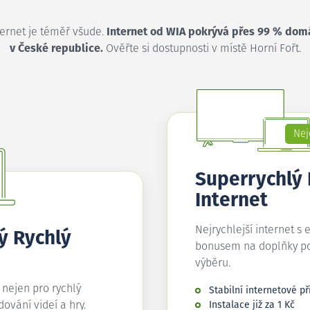
ternet je téměř všude.
Internet od WIA pokrývá přes 99 % dom
v České republice.
Ověřte si dostupnosti v místě Horní Fořt.
Nej
Superrychlý
Internet
Nejrychlejší internet s 
ý Rychlý
bonusem na doplňky p
výběru.
í nejen pro rychlý
Stabilní internetové př
edování videí a hry.
Instalace již za 1 Kč