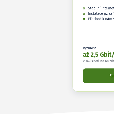
Stabilní interne
Instalace již za 
Přechod k nám 
Rychlost
až 2,5 Gbit
V závislosti na lokali
Zj