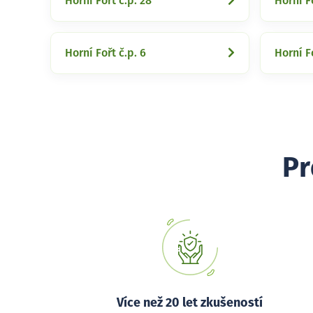
Horní Fořt č.p. 28
Horní Fo
Horní Fořt č.p. 6
Horní Fo
Pr
Více než 20 let zkušeností