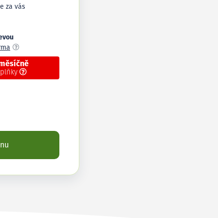
e za vás
levou
arma
 měsíčně
oplňky
enu