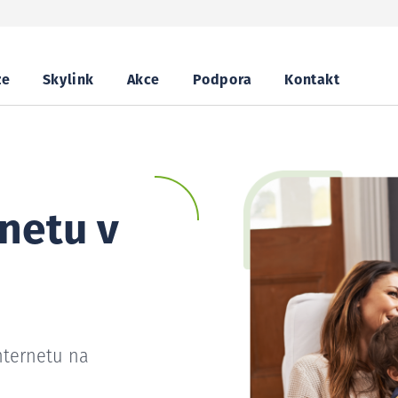
ze
Skylink
Akce
Podpora
Kontakt
netu v
nternetu na