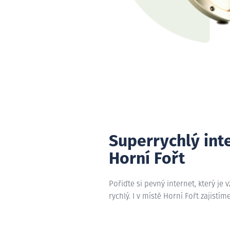
Superrychlý int
Horní Fořt
Pořiďte si pevný internet, který je 
rychlý. I v místě Horní Fořt zajistím