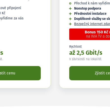
Přechod k nám vyřídím
tové připojení
Nonstop podpora
1 Kč
Přednostní instalace
vyřídíme za vás
Doplňkové služby se s
Bezpečný internet zd
Bonus 150 Kč
na WIA TV a d
Rychlost
/s
až 2,5 Gbit/s
tě.
V závislosti na lokalitě.
istit cenu
Zjistit c