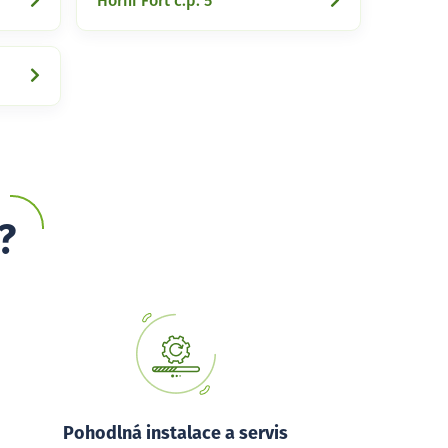
Horní Fořt č.p. 5
?
Pohodlná instalace a servis