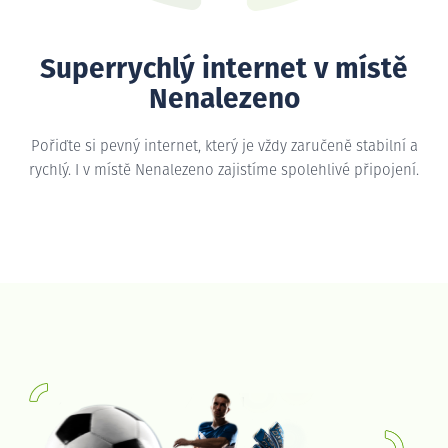
Superrychlý internet v místě
Nenalezeno
Pořiďte si pevný internet, který je vždy zaručeně stabilní a
rychlý. I v místě Nenalezeno zajistíme spolehlivé připojení.