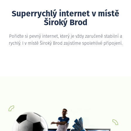
Superrychlý internet v místě
Široký Brod
Pořiďte si pevný internet, který je vždy zaručeně stabilní a
rychlý. I v místě Široký Brod zajistíme spolehlivé připojení.