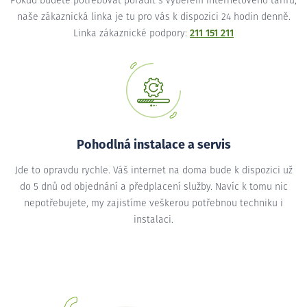
Pokud budete potřebovat poradit s výběrem internetového tarifu,
naše zákaznická linka je tu pro vás k dispozici 24 hodin denně.
Linka zákaznické podpory:
211 151 211
Pohodlná instalace a servis
Jde to opravdu rychle. Váš internet na doma bude k dispozici už
do 5 dnů od objednání a předplacení služby. Navíc k tomu nic
nepotřebujete, my zajistíme veškerou potřebnou techniku i
instalaci.