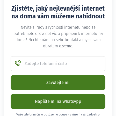
Zjistěte, jaký nejlevnější internet
na doma vám můžeme nabídnout
Nevíte si rady s rychlostí internetu nebo se
potřebujete dozvědět víc o připojení k internetu na
doma? Nechte nám na sebe kontakt a my se vám
obratem ozveme.
Zadejte telefonní číslo
Zavolejte mi
Napište mi na WhatsApp
Vaše telefonní číslo použijeme pouze k vyřízení vaší žádosti o