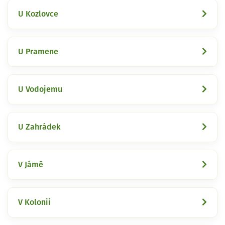
U Kozlovce
U Pramene
U Vodojemu
U Zahrádek
V Jámě
V Kolonii