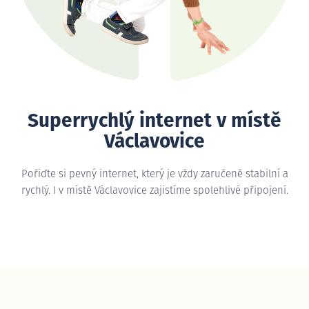
Superrychlý internet v místě
Václavovice
Pořiďte si pevný internet, který je vždy zaručeně stabilní a
rychlý. I v místě Václavovice zajistíme spolehlivé připojení.