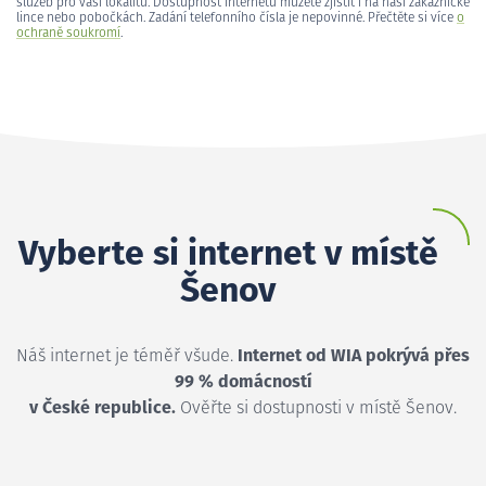
služeb pro vaši lokalitu. Dostupnost internetu můžete zjistit i na naší zákaznické
lince nebo pobočkách. Zadání telefonního čísla je nepovinné. Přečtěte si více
o
ochraně soukromí
.
Vyberte si internet v místě
Šenov
Náš internet je téměř všude.
Internet od WIA pokrývá přes
99 % domácností
v České republice.
Ověřte si dostupnosti v místě Šenov.