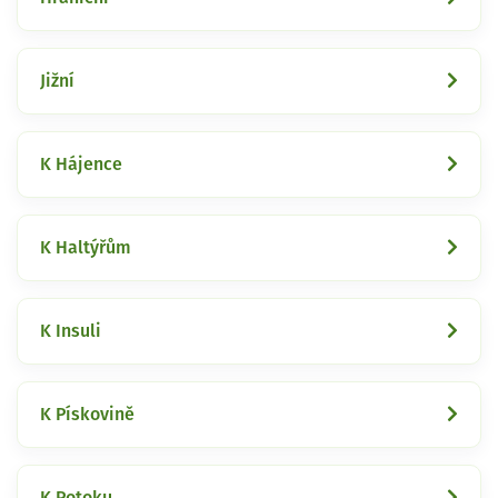
Jižní
K Hájence
K Haltýřům
K Insuli
K Pískovině
K Potoku