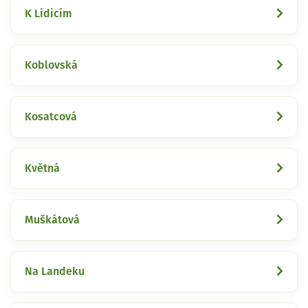
K Lidicím
Koblovská
Kosatcová
Květná
Muškátová
Na Landeku