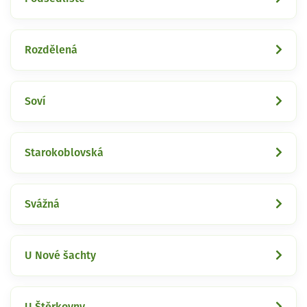
Rozdělená
Soví
Starokoblovská
Svážná
U Nové šachty
U Štěrkovny