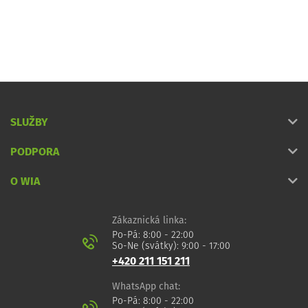
SLUŽBY
PODPORA
O WIA
Zákaznická linka:
Po-Pá: 8:00 - 22:00
So-Ne (svátky): 9:00 - 17:00
+420 211 151 211
WhatsApp chat:
Po-Pá: 8:00 - 22:00