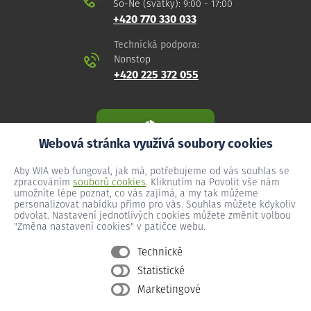
So-Ne (svátky): 9:00 - 17:00
+420 770 330 033
Technická podpora:
Nonstop
+420 225 372 055
Webová stránka využívá soubory cookies
Aby WIA web fungoval, jak má, potřebujeme od vás souhlas se
zpracováním
souborů cookies
. Kliknutím na Povolit vše nám
umožníte lépe poznat, co vás zajímá, a my tak můžeme
personalizovat nabídku přímo pro vás. Souhlas můžete kdykoliv
odvolat. Nastavení jednotlivých cookies můžete změnit volbou
"Změna nastavení cookies" v patičce webu.
Technické
Statistické
Všeobecné podmínky
Marketingové
Ochrana osobních údajů