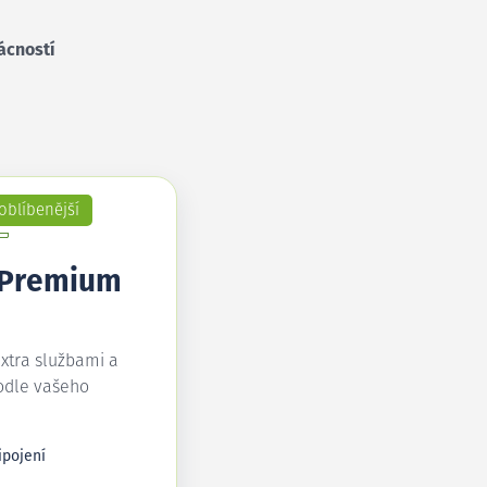
ácností
oblíbenější
 Premium
extra službami a
odle vašeho
ipojení