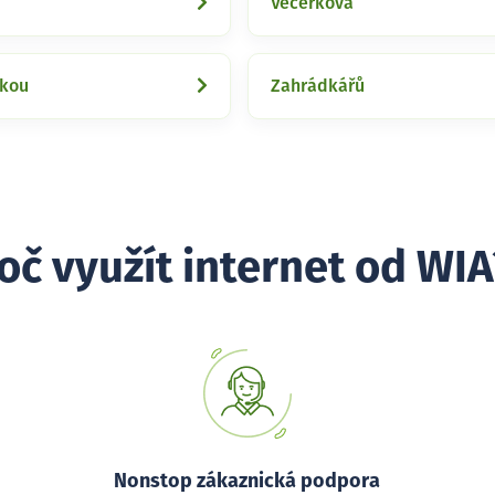
í
Večerkova
lkou
Zahrádkářů
oč využít internet od WIA
Nonstop zákaznická podpora