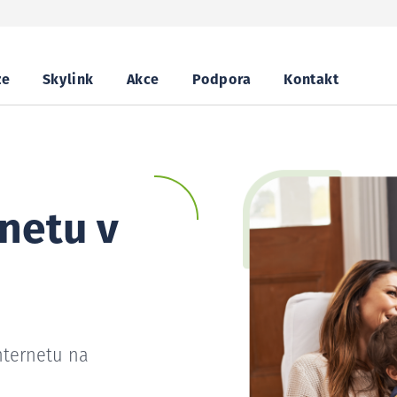
ze
Skylink
Akce
Podpora
Kontakt
netu v
nternetu na