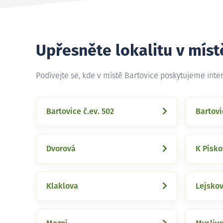
Upřesněte lokalitu v míst
Podívejte se, kde v místě Bartovice poskytujeme inte
Bartovice č.ev. 502
Bartov
Dvorová
K Písk
Klaklova
Lejsko