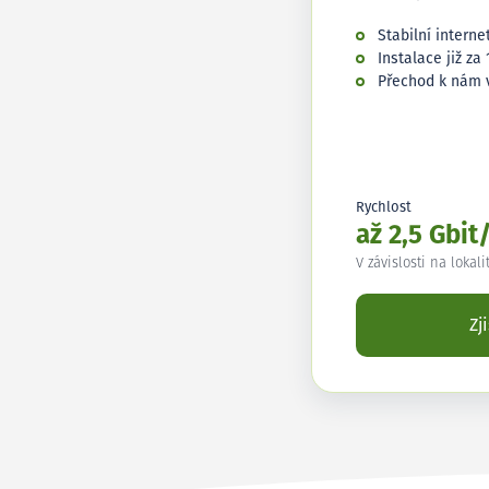
Stabilní interne
Instalace již za 
Přechod k nám 
Rychlost
až 2,5 Gbit
V závislosti na lokali
Zj