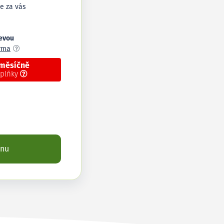
e za vás
levou
arma
 měsíčně
oplňky
enu