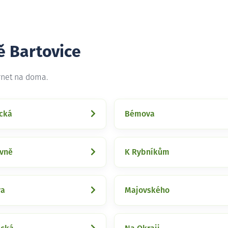
ě Bartovice
rnet na doma.
ická
Bémova
ovně
K Rybníkům
va
Majovského