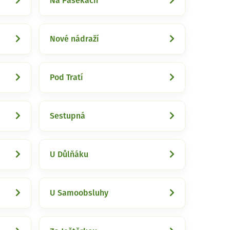
Na Pasekách
Nové nádraží
Pod Tratí
Sestupná
U Důlňáku
U Samoobsluhy