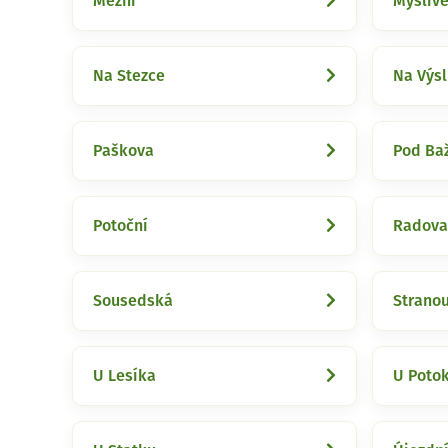
Mezní
Mysliv
Na Stezce
Na Výsl
Paškova
Pod Baž
Potoční
Radova
Sousedská
Strano
U Lesíka
U Poto