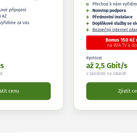
Přechod k nám vyřídím
tové připojení
Nonstop podpora
1 Kč
Přednostní instalace
vyřídíme za vás
Doplňkové služby se s
Bezpečný internet zd
Bonus 150 Kč
na WIA TV a d
Rychlost
/s
až 2,5 Gbit/s
tě.
V závislosti na lokalitě.
istit cenu
Zjistit c