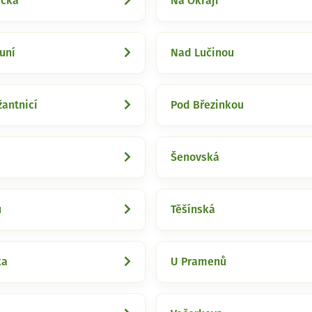
ecká
Na Okraji
uní
Nad Lučinou
antnicí
Pod Březinkou
Šenovská
u
Těšínská
ka
U Pramenů