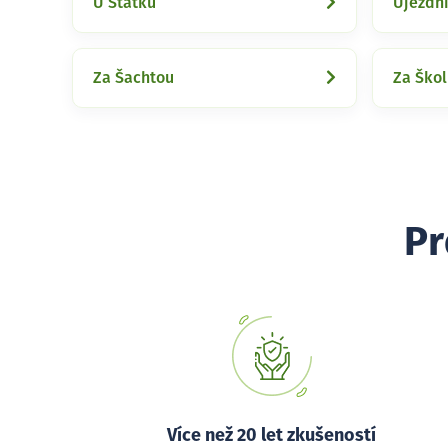
U Statku
Újezdn
Za Šachtou
Za Ško
Pr
Více než 20 let zkušeností