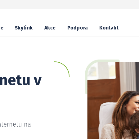
ze
Skylink
Akce
Podpora
Kontakt
netu v
nternetu na