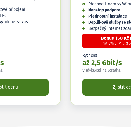
Přechod k nám vyřídím
tové připojení
Nonstop podpora
1 Kč
Přednostní instalace
vyřídíme za vás
Doplňkové služby se s
Bezpečný internet zd
Bonus 150 Kč
na WIA TV a d
Rychlost
/s
až 2,5 Gbit/s
tě.
V závislosti na lokalitě.
istit cenu
Zjistit c