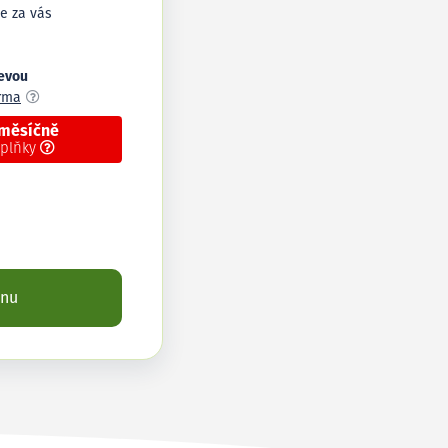
e za vás
levou
arma
 měsíčně
oplňky
enu