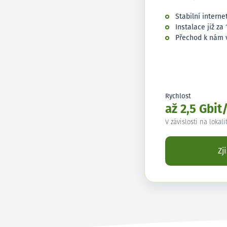
Stabilní interne
Instalace již za 
Přechod k nám 
Rychlost
až 2,5 Gbit
V závislosti na lokali
Zj