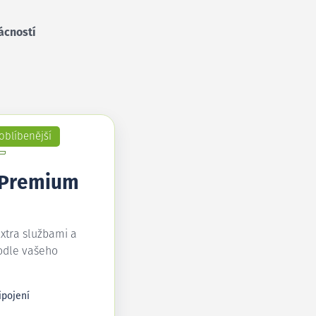
ácností
oblíbenější
 Premium
extra službami a
odle vašeho
ipojení