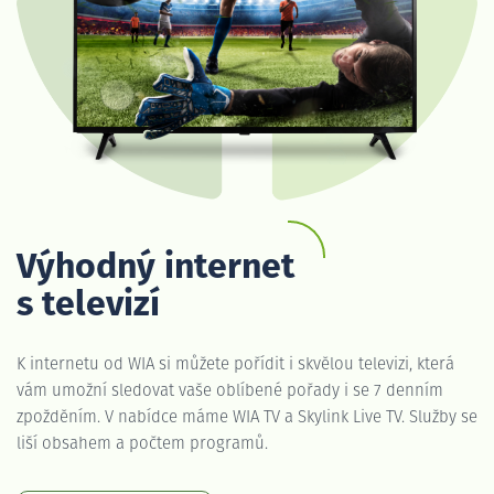
Výhodný internet
s televizí
K internetu od WIA si můžete pořídit i skvělou televizi, která
vám umožní sledovat vaše oblíbené pořady i se 7 denním
zpožděním. V nabídce máme WIA TV a Skylink Live TV. Služby se
liší obsahem a počtem programů.