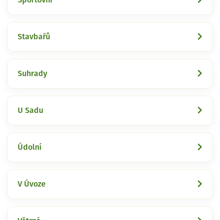
Stavbařů
Suhrady
U Sadu
Údolní
V Úvoze