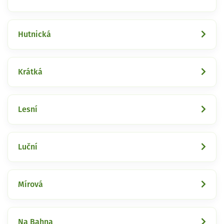
Hutnická
Krátká
Lesní
Luční
Mírová
Na Bahna