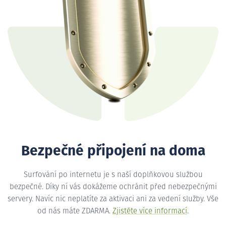
Bezpečné připojení na doma
Surfování po internetu je s naší doplňkovou službou
bezpečné. Díky ní vás dokážeme ochránit před nebezpečnými
servery. Navíc nic neplatíte za aktivaci ani za vedení služby. Vše
od nás máte ZDARMA.
Zjistěte více informací
.