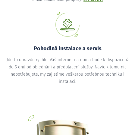
Pohodlná instalace a servis
Jde to opravdu rychle. Váš internet na doma bude k dispozici už
do 5 dnů od objednání a předplacení služby. Navíc k tomu nic
nepotřebujete, my zajistíme veškerou potřebnou techniku i
instalaci.