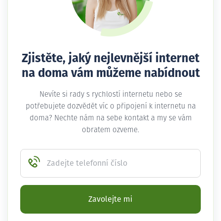
Zjistěte, jaký nejlevnější internet
na doma vám můžeme nabídnout
Nevíte si rady s rychlostí internetu nebo se
potřebujete dozvědět víc o připojení k internetu na
doma? Nechte nám na sebe kontakt a my se vám
obratem ozveme.
Zadejte telefonní číslo
Zavolejte mi