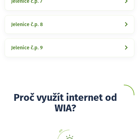
Jelenice č.p. 7
Jelenice č.p. 8
Jelenice č.p. 9
Proč využít internet od
WIA?