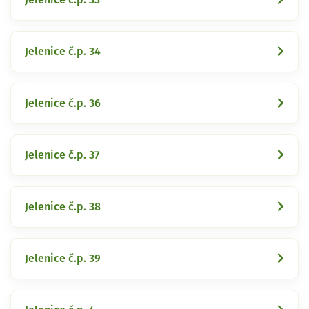
Jelenice č.p. 34
Jelenice č.p. 36
Jelenice č.p. 37
Jelenice č.p. 38
Jelenice č.p. 39