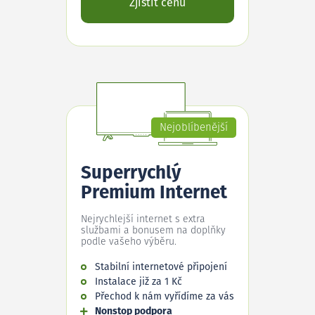
Zjistit cenu
Nejoblíbenější
Superrychlý
Premium Internet
Nejrychlejší internet s extra
službami a bonusem na doplňky
podle vašeho výběru.
Stabilní internetové připojení
Instalace již za 1 Kč
Přechod k nám vyřídíme za vás
Nonstop podpora