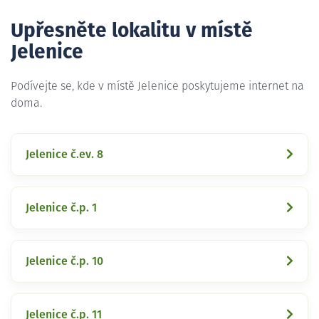
Upřesněte lokalitu v místě
Jelenice
Podívejte se, kde v místě Jelenice poskytujeme internet na
doma.
Jelenice č.ev. 8
Jelenice č.p. 1
Jelenice č.p. 10
Jelenice č.p. 11