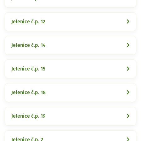
Jelenice č.p. 12
Jelenice č.p. 14
Jelenice č.p. 15
Jelenice č.p. 18
Jelenice č.p. 19
Jelenice č.p. 2