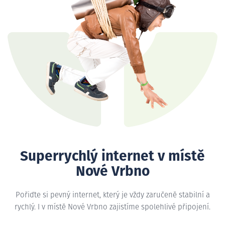
Superrychlý internet v místě
Nové Vrbno
Pořiďte si pevný internet, který je vždy zaručeně stabilní a
rychlý. I v místě Nové Vrbno zajistíme spolehlivé připojení.