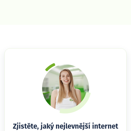
Zjistěte, jaký nejlevnější internet