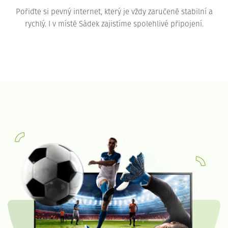
Pořiďte si pevný internet, který je vždy zaručeně stabilní a
rychlý. I v místě Sádek zajistíme spolehlivé připojení.