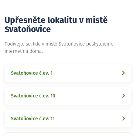
Upřesněte lokalitu v místě
Svatoňovice
Podívejte se, kde v místě Svatoňovice poskytujeme
internet na doma.
Svatoňovice č.ev. 1
Svatoňovice č.ev. 10
Svatoňovice č.ev. 11