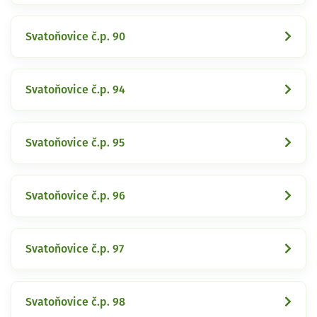
Svatoňovice č.p. 90
Svatoňovice č.p. 94
Svatoňovice č.p. 95
Svatoňovice č.p. 96
Svatoňovice č.p. 97
Svatoňovice č.p. 98