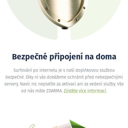
Bezpečné připojení na doma
Surfování po internetu je s naší doplňkovou službou
bezpečné. Díky ní vás dokážeme ochránit před nebezpečnými
servery. Navíc nic neplatíte za aktivaci ani za vedení služby. Vše
od nás máte ZDARMA.
Zjistěte více informací
.