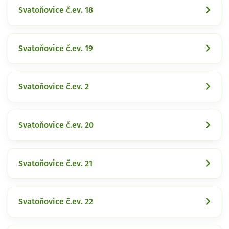
Svatoňovice č.ev. 18
Svatoňovice č.ev. 19
Svatoňovice č.ev. 2
Svatoňovice č.ev. 20
Svatoňovice č.ev. 21
Svatoňovice č.ev. 22