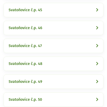
Svatoňovice č.p. 45
Svatoňovice č.p. 46
Svatoňovice č.p. 47
Svatoňovice č.p. 48
Svatoňovice č.p. 49
Svatoňovice č.p. 50