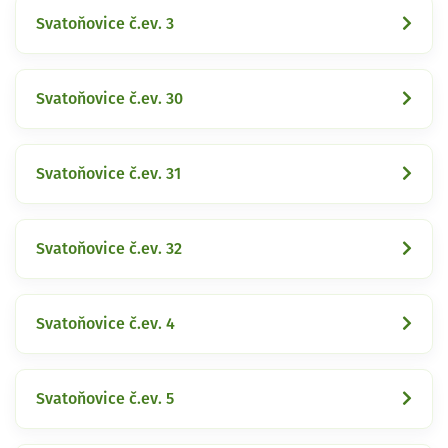
Svatoňovice č.ev. 3
Svatoňovice č.ev. 30
Svatoňovice č.ev. 31
Svatoňovice č.ev. 32
Svatoňovice č.ev. 4
Svatoňovice č.ev. 5