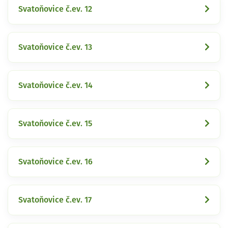
Svatoňovice č.ev. 12
Svatoňovice č.ev. 13
Svatoňovice č.ev. 14
Svatoňovice č.ev. 15
Svatoňovice č.ev. 16
Svatoňovice č.ev. 17