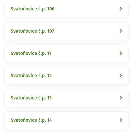
Svatoňovice č.p. 106
Svatoňovice č.p. 107
Svatoňovice č.p. 11
Svatoňovice č.p. 12
Svatoňovice č.p. 13
Svatoňovice č.p. 14