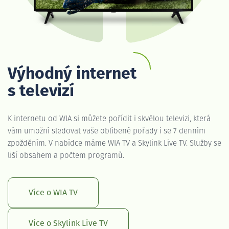
Výhodný internet
s televizí
K internetu od WIA si můžete pořídit i skvělou televizi, která
vám umožní sledovat vaše oblíbené pořady i se 7 denním
zpožděním. V nabídce máme WIA TV a Skylink Live TV. Služby se
liší obsahem a počtem programů.
Více o WIA TV
Více o Skylink Live TV