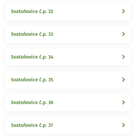
Svatoňovice č.p. 32
Svatoňovice č.p. 33
Svatoňovice č.p. 34
Svatoňovice č.p. 35
Svatoňovice č.p. 36
Svatoňovice č.p. 37