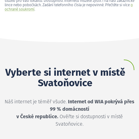
služeb pro vaši lokalitu. Dostupnost internetu můžete zjistit i na naší zákaznické
lince nebo pobočkách. Zadání telefonního čísla je nepovinné. Přečtěte si více
o
ochraně soukromí
.
Vyberte si internet v místě
Svatoňovice
Náš internet je téměř všude.
Internet od WIA pokrývá přes
99 % domácností
v České republice.
Ověřte si dostupnosti v místě
Svatoňovice.