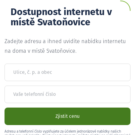
Dostupnost internetu v
místě Svatoňovice
Zadejte adresu a ihned uvidíte nabídku internetu
na doma v místě Svatoňovice.
Ulice, č. p. a obec
Vaše telefonní číslo
Zjistit cenu
Adresu a telefonní číslo vyplňujete za účelem jednorázové nabídky našich