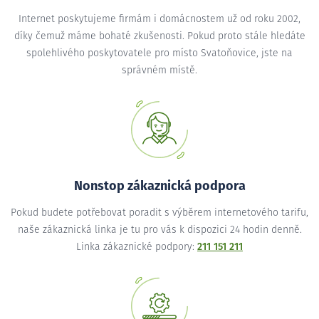
Internet poskytujeme firmám i domácnostem už od roku 2002,
díky čemuž máme bohaté zkušenosti. Pokud proto stále hledáte
spolehlivého poskytovatele pro místo Svatoňovice, jste na
správném místě.
Nonstop zákaznická podpora
Pokud budete potřebovat poradit s výběrem internetového tarifu,
naše zákaznická linka je tu pro vás k dispozici 24 hodin denně.
Linka zákaznické podpory:
211 151 211