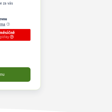
e za vás
levou
arma
 měsíčně
oplňky
enu