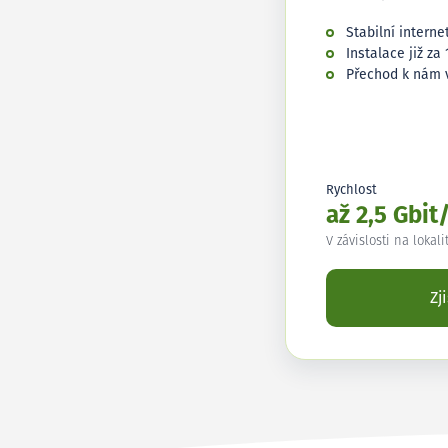
Stabilní interne
Instalace již za 
Přechod k nám 
Rychlost
až 2,5 Gbit
V závislosti na lokali
Zj