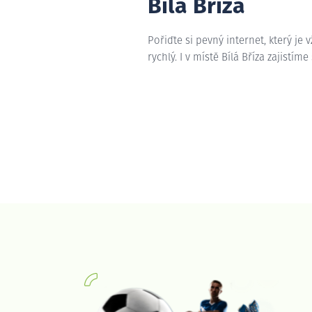
Bílá Bříza
Pořiďte si pevný internet, který je 
rychlý. I v místě Bílá Bříza zajistím