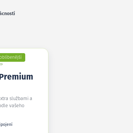
ácností
oblíbenější
 Premium
extra službami a
odle vašeho
ipojení