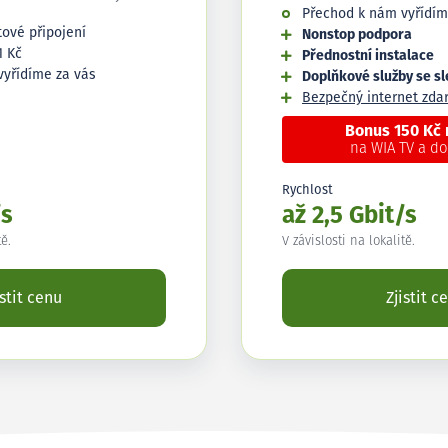
Přechod k nám vyřídím
tové připojení
Nonstop podpora
1 Kč
Přednostní instalace
vyřídíme za vás
Doplňkové služby se s
Bezpečný internet zd
Bonus 150 Kč
na WIA TV a d
Rychlost
/s
až 2,5 Gbit/s
tě.
V závislosti na lokalitě.
istit cenu
Zjistit c