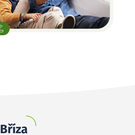
 Bříza