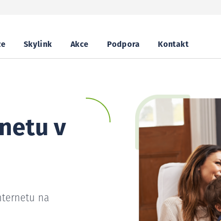
ze
Skylink
Akce
Podpora
Kontakt
netu v
nternetu na