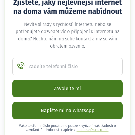
Zjistěte, jaký nejlevnější internet
na doma vám můžeme nabídnout
Nevíte si rady s rychlostí internetu nebo se
potřebujete dozvědět víc o připojení k internetu na
doma? Nechte nám na sebe kontakt a my se vám
obratem ozveme.
Zadejte telefonní číslo
Zavolejte mi
Napište mi na WhatsApp
Vaše telefonní číslo použijeme pouze k vyřízení vaší žádosti o
zavolání. Podrobnosti najdete v
o ochraně soukromí
.