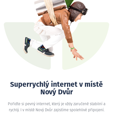
Superrychlý internet v místě
Nový Dvůr
Pořiďte si pevný internet, který je vždy zaručeně stabilní a
rychlý. I v místě Nový Dvůr zajistíme spolehlivé připojení.