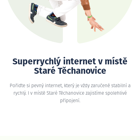
Superrychlý internet v místě
Staré Těchanovice
Pořiďte si pevný internet, který je vždy zaručeně stabilní a
rychlý. I v místě Staré Těchanovice zajistíme spolehlivé
připojení.