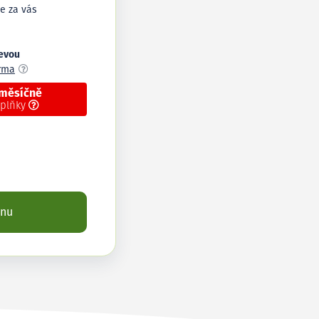
e za vás
levou
arma
 měsíčně
oplňky
enu