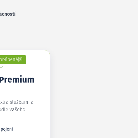
ácností
oblíbenější
 Premium
extra službami a
odle vašeho
ipojení