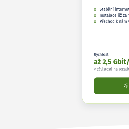
Stabilní interne
Instalace již za 
Přechod k nám 
Rychlost
až 2,5 Gbit
V závislosti na lokali
Zj