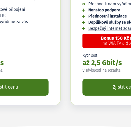
Přechod k nám vyřídím
tové připojení
Nonstop podpora
1 Kč
Přednostní instalace
vyřídíme za vás
Doplňkové služby se s
Bezpečný internet zd
Bonus 150 Kč
na WIA TV a d
Rychlost
/s
až 2,5 Gbit/s
tě.
V závislosti na lokalitě.
istit cenu
Zjistit c