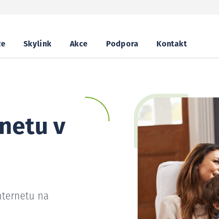
ze
Skylink
Akce
Podpora
Kontakt
netu v
nternetu na