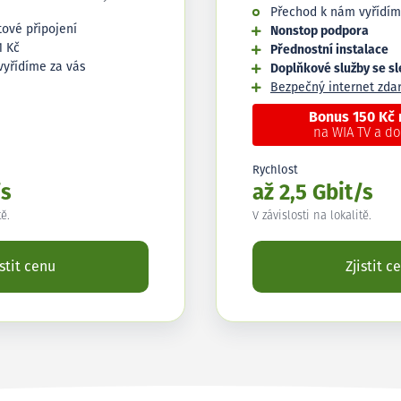
Přechod k nám vyřídím
tové připojení
Nonstop podpora
1 Kč
Přednostní instalace
vyřídíme za vás
Doplňkové služby se s
Bezpečný internet zd
Bonus 150 Kč
na WIA TV a d
Rychlost
/s
až 2,5 Gbit/s
tě.
V závislosti na lokalitě.
istit cenu
Zjistit c