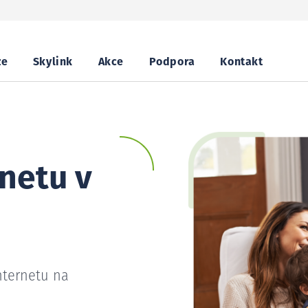
ze
Skylink
Akce
Podpora
Kontakt
netu v
nternetu na