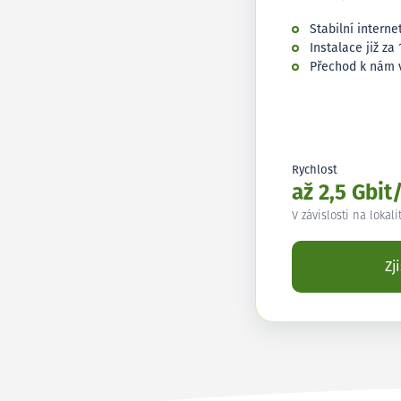
Stabilní interne
Instalace již za 
Přechod k nám 
Rychlost
až 2,5 Gbit
V závislosti na lokali
Zj