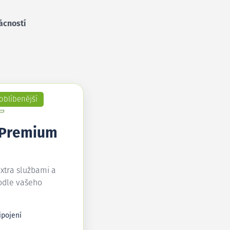
ácností
oblíbenější
 Premium
extra službami a
odle vašeho
ipojení