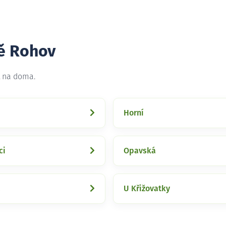
tě Rohov
t na doma.
Horní
ci
Opavská
á
U Křižovatky