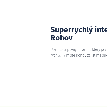
Superrychlý int
Rohov
Pořiďte si pevný internet, který je 
rychlý. I v místě Rohov zajistíme sp