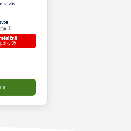
e za vás
levou
arma
 měsíčně
oplňky
enu