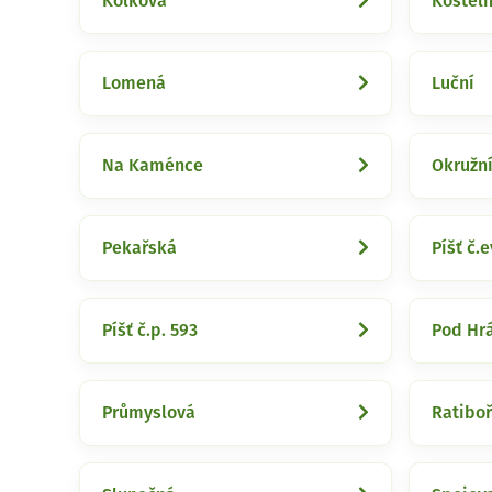
Kolkova
Kosteln
Lomená
Luční
Na Kaménce
Okružn
Pekařská
Píšť č.e
Píšť č.p. 593
Pod Hrá
Průmyslová
Ratibo