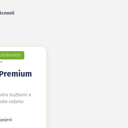
ácností
oblíbenější
 Premium
extra službami a
odle vašeho
ipojení