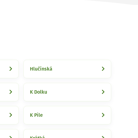
Hlučínská
K Dolku
K Pile