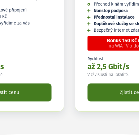
Přechod k nám vyřídím
tové připojení
Nonstop podpora
1 Kč
Přednostní instalace
vyřídíme za vás
Doplňkové služby se s
Bezpečný internet zd
Bonus 150 Kč
na WIA TV a d
Rychlost
/s
až 2,5 Gbit/s
tě.
V závislosti na lokalitě.
istit cenu
Zjistit c