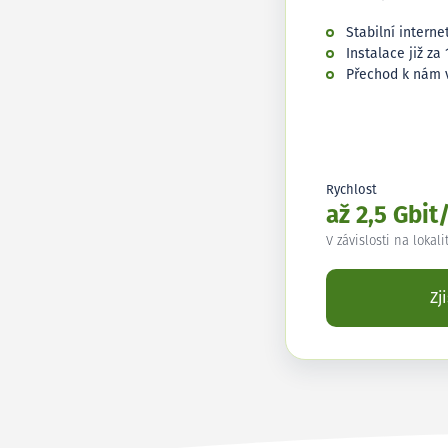
Stabilní interne
Instalace již za 
Přechod k nám 
Rychlost
až 2,5 Gbit
V závislosti na lokali
Zj