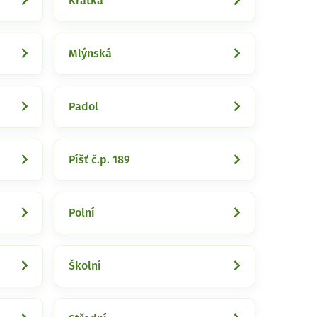
Krátká
Mlýnská
Padol
Píšť č.p. 189
Polní
Školní