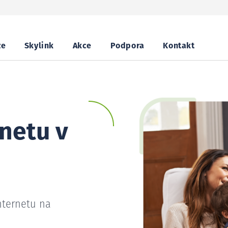
ze
Skylink
Akce
Podpora
Kontakt
netu v
nternetu na