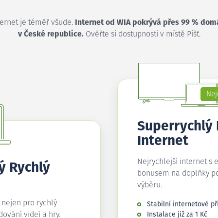
ternet je téměř všude.
Internet od WIA pokrývá přes 99 % dom
v České republice.
Ověřte si dostupnosti v místě Píšť.
Nej
Superrychlý
Internet
Nejrychlejší internet s 
ý Rychlý
bonusem na doplňky p
výběru.
í nejen pro rychlý
Stabilní internetové př
edování videí a hry.
Instalace již za 1 Kč