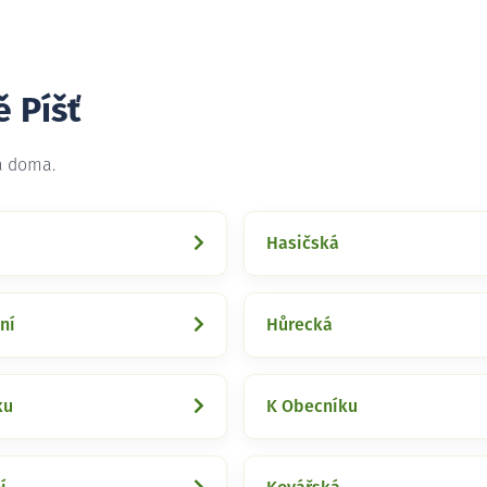
ě Píšť
na doma.
Hasičská
ní
Hůrecká
ku
K Obecníku