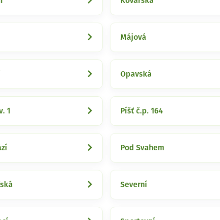
í
Kovářská
Májová
í
Opavská
v. 1
Píšť č.p. 164
zí
Pod Svahem
řská
Severní