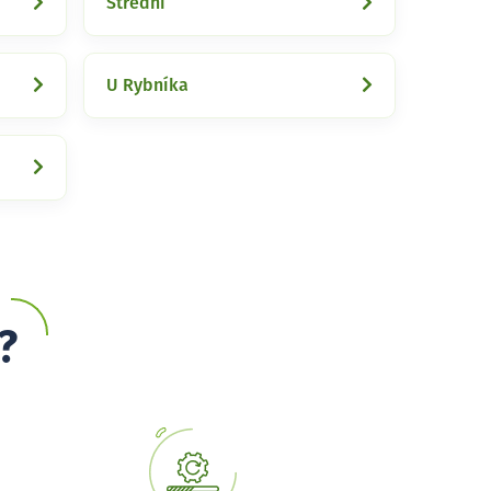
Střední
U Rybníka
?