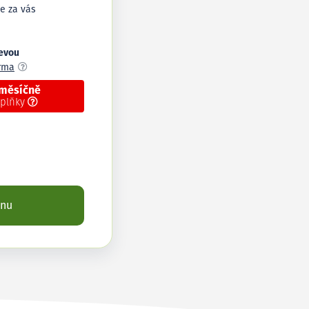
e za vás
levou
arma
 měsíčně
oplňky
enu