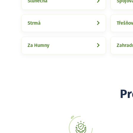
Slunečná
Spojov
Strmá
Třešňo
Za Humny
Zahrad
Pr