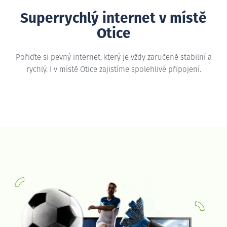
Superrychlý internet v místě
Otice
Pořiďte si pevný internet, který je vždy zaručeně stabilní a
rychlý. I v místě Otice zajistíme spolehlivé připojení.