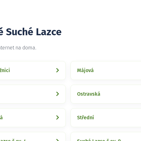
tě Suché Lazce
nternet na doma.
žnici
Májová
Ostravská
ká
Střední