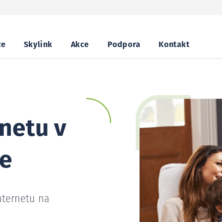
ze
Skylink
Akce
Podpora
Kontakt
netu v
ce
nternetu na