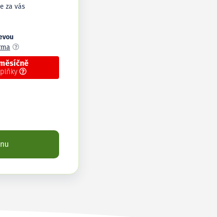
e za vás
levou
arma
 měsíčně
oplňky
enu