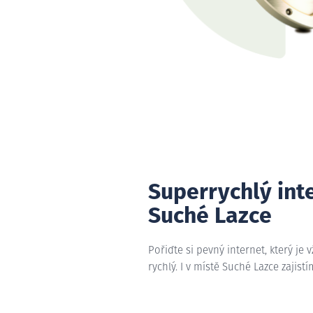
Superrychlý int
Suché Lazce
Pořiďte si pevný internet, který je 
rychlý. I v místě Suché Lazce zajist