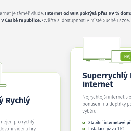
ternet je téměř všude.
Internet od WIA pokrývá přes 99 % dom
v České republice.
Ověřte si dostupnosti v místě Suché Lazce.
Nej
Superrychlý
Internet
Nejrychlejší internet s 
ý Rychlý
bonusem na doplňky p
výběru.
í nejen pro rychlý
Stabilní internetové př
edování videí a hry.
Instalace již za 1 Kč