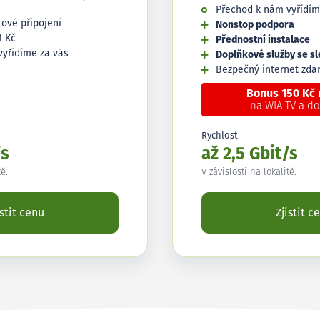
Přechod k nám vyřídím
tové připojení
Nonstop podpora
1 Kč
Přednostní instalace
vyřídíme za vás
Doplňkové služby se s
Bezpečný internet zd
Bonus 150 Kč
na WIA TV a d
Rychlost
/s
až 2,5 Gbit/s
tě.
V závislosti na lokalitě.
istit cenu
Zjistit c