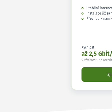
Stabilní interne
Instalace již za 
Přechod k nám 
Rychlost
až 2,5 Gbit
V závislosti na lokali
Zj