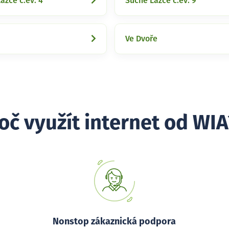
azce č.ev. 4
Suché Lazce č.ev. 9
Ve Dvoře
oč využít internet od WIA
Nonstop zákaznická podpora