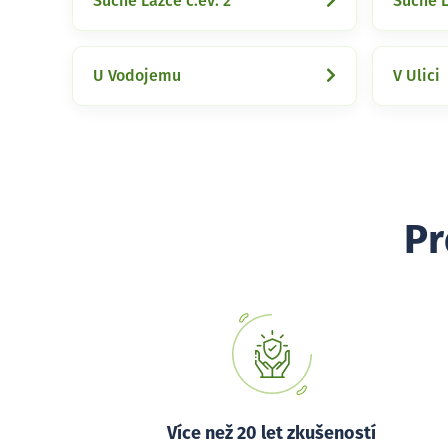
Suché Lazce č.ev. 2
Suché L
U Vodojemu
V Ulici
Pr
Více než 20 let zkušeností