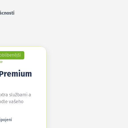
ácností
oblíbenější
 Premium
extra službami a
odle vašeho
ipojení