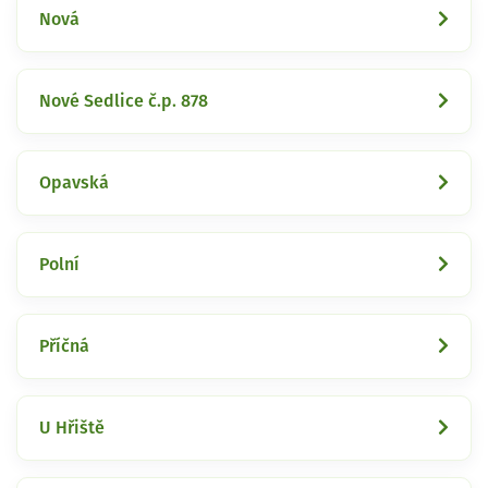
Nová
Nové Sedlice č.p. 878
Opavská
Polní
Příčná
U Hřiště