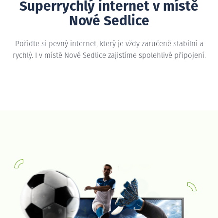
Superrychlý internet v místě
Nové Sedlice
Pořiďte si pevný internet, který je vždy zaručeně stabilní a
rychlý. I v místě Nové Sedlice zajistíme spolehlivé připojení.