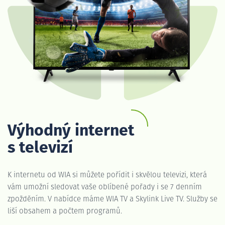
Výhodný internet
s televizí
K internetu od WIA si můžete pořídit i skvělou televizi, která
vám umožní sledovat vaše oblíbené pořady i se 7 denním
zpožděním. V nabídce máme WIA TV a Skylink Live TV. Služby se
liší obsahem a počtem programů.