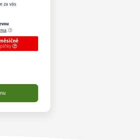
e za vás
levou
arma
 měsíčně
oplňky
enu