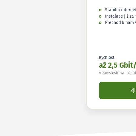
Stabilní interne
Instalace již za 
Přechod k nám 
Rychlost
až 2,5 Gbit
V závislosti na lokali
Zj