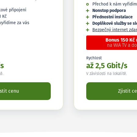
Přechod k nám vyřídím
tové připojení
Nonstop podpora
1 Kč
Přednostní instalace
vyřídíme za vás
Doplňkové služby se s
Bezpečný internet zd
Bonus 150 Kč
na WIA TV a d
Rychlost
/s
až 2,5 Gbit/s
tě.
V závislosti na lokalitě.
istit cenu
Zjistit c