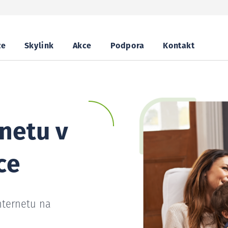
ze
Skylink
Akce
Podpora
Kontakt
netu v
ce
nternetu na