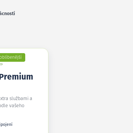
ácností
oblíbenější
 Premium
extra službami a
odle vašeho
ipojení