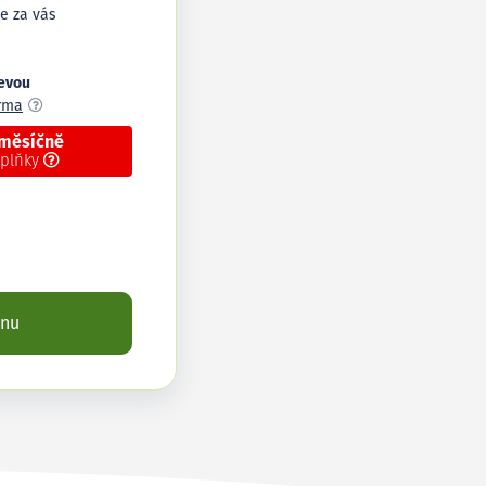
e za vás
levou
arma
 měsíčně
oplňky
enu