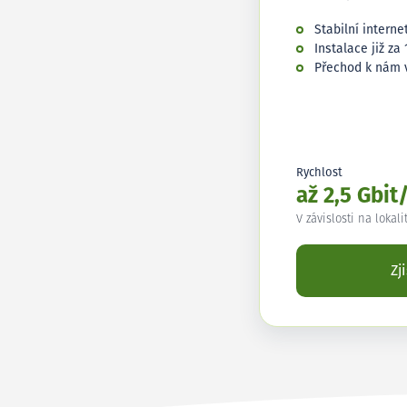
Stabilní interne
Instalace již za 
Přechod k nám 
Rychlost
až 2,5 Gbit
V závislosti na lokali
Zj