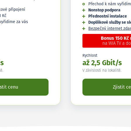
Přechod k nám vyřídím
tové připojení
Nonstop podpora
1 Kč
Přednostní instalace
vyřídíme za vás
Doplňkové služby se s
Bezpečný internet zd
Bonus 150 Kč
na WIA TV a d
Rychlost
/s
až 2,5 Gbit/s
tě.
V závislosti na lokalitě.
istit cenu
Zjistit c