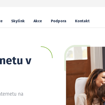
ze
Skylink
Akce
Podpora
Kontakt
netu v
nternetu na