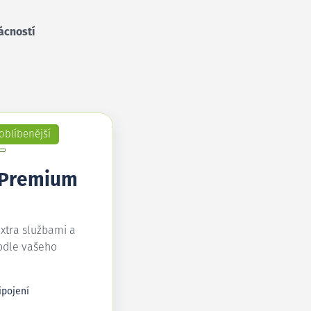
ácností
oblíbenější
 Premium
extra službami a
odle vašeho
ipojení