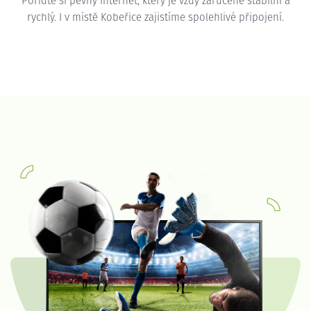
Pořiďte si pevný internet, který je vždy zaručeně stabilní a
rychlý. I v místě Kobeřice zajistíme spolehlivé připojení.