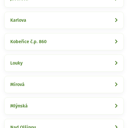
Karlova
Kobeřice č.p. 860
Louky
Mírová
Mlýnská
Nad Olšinou