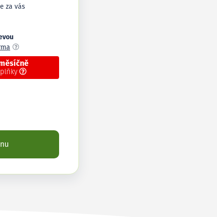
e za vás
levou
arma
 měsíčně
oplňky
enu