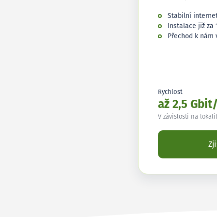
Stabilní interne
Instalace již za 
Přechod k nám 
Rychlost
až 2,5 Gbit
V závislosti na lokali
Zj