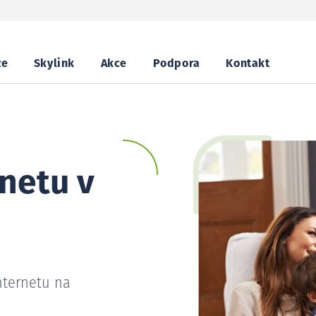
ze
Skylink
Akce
Podpora
Kontakt
netu v
nternetu na