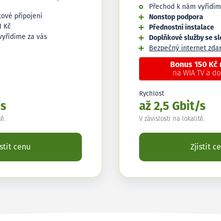
Přechod k nám vyřídím
tové připojení
Nonstop podpora
1 Kč
Přednostní instalace
vyřídíme za vás
Doplňkové služby se s
Bezpečný internet zd
Bonus 150 Kč
na WIA TV a d
Rychlost
/s
až 2,5 Gbit/s
tě.
V závislosti na lokalitě.
istit cenu
Zjistit c