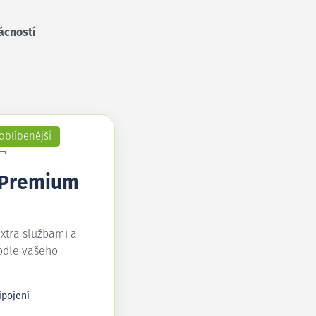
ácností
oblíbenější
 Premium
extra službami a
odle vašeho
ipojení