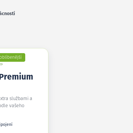
ácností
oblíbenější
 Premium
extra službami a
odle vašeho
ipojení