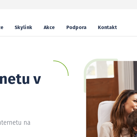
ze
Skylink
Akce
Podpora
Kontakt
netu v
nternetu na