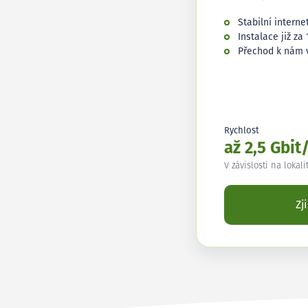
Stabilní interne
Instalace již za 
Přechod k nám 
Rychlost
až 2,5 Gbit
V závislosti na lokali
Zj