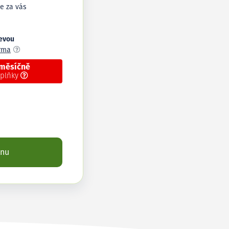
e za vás
levou
arma
 měsíčně
oplňky
enu