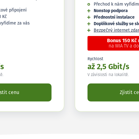
Přechod k nám vyřídím
tové připojení
Nonstop podpora
1 Kč
Přednostní instalace
vyřídíme za vás
Doplňkové služby se s
Bezpečný internet zd
Bonus 150 Kč
na WIA TV a d
Rychlost
/s
až 2,5 Gbit/s
tě.
V závislosti na lokalitě.
istit cenu
Zjistit c