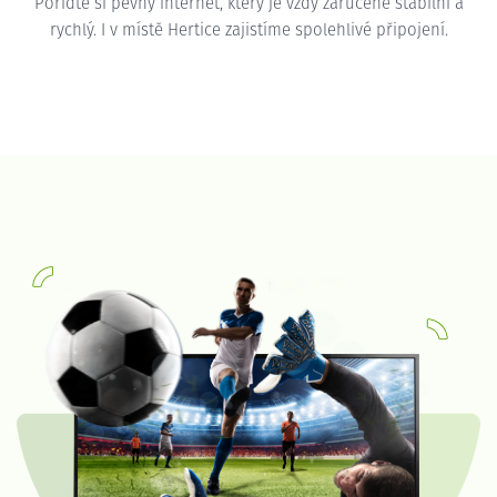
Pořiďte si pevný internet, který je vždy zaručeně stabilní a
rychlý. I v místě Hertice zajistíme spolehlivé připojení.