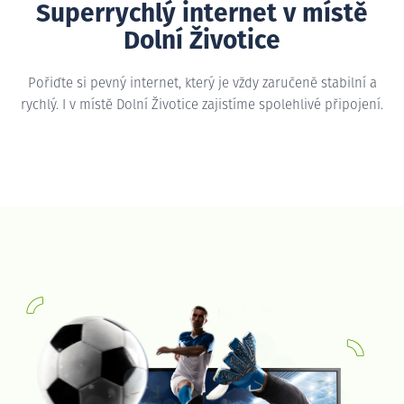
Superrychlý internet v místě
Dolní Životice
Pořiďte si pevný internet, který je vždy zaručeně stabilní a
rychlý. I v místě Dolní Životice zajistíme spolehlivé připojení.