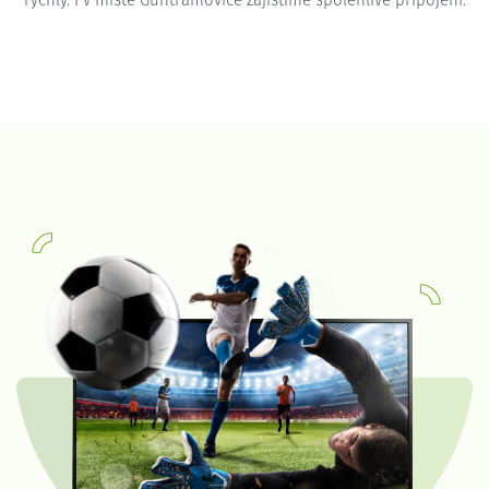
rychlý. I v místě Guntramovice zajistíme spolehlivé připojení.