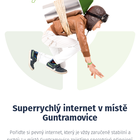
Superrychlý internet v místě
Guntramovice
Pořiďte si pevný internet, který je vždy zaručeně stabilní a